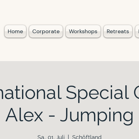
Home
Corporate
Workshops
Retreats
national Special
Alex - Jumping
Sa., 01. Juli
  |  
Schöftland