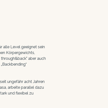
alle Level geeignet sein 
enen Körpergewichts, 
g through&back" aber auch 
 „Backbending“ 
seit ungefähr acht Jahren 
a, arbeite parallel dazu 
rk und flexibel zu 