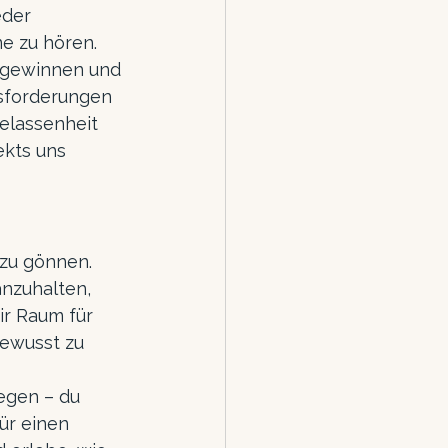
eder 
e zu hören.
 gewinnen und 
usforderungen 
elassenheit 
ekts uns 
 zu gönnen. 
anzuhalten, 
ir Raum für 
bewusst zu 
egen – du 
ür einen 