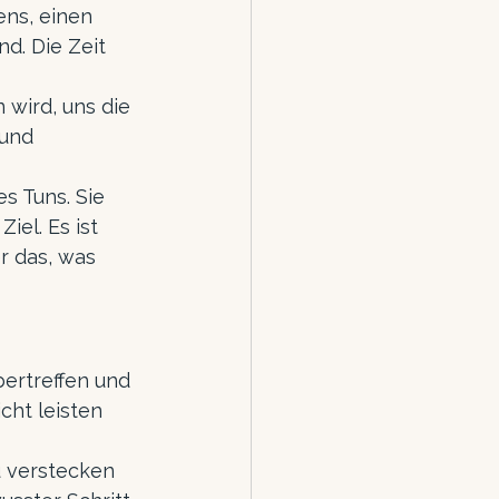
ns, einen 
d. Die Zeit 
 wird, uns die 
und 
s Tuns. Sie 
el. Es ist 
r das, was 
bertreffen und 
cht leisten 
u verstecken 