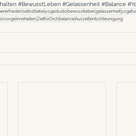
halten
#BewusstLeben
#Gelassenheit
#Balance
#Y
nererfrieden
selbstliebe
yogastudio
bewusstleben
gelassenheit
yogafu
fürsorge
innehalten
ZeitfürDich
balance
Auszeit
entschleunigung