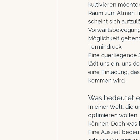
kultivieren möchte
Raum zum Atmen. In
scheint sich aufzulö
Vorwärtsbewegung. E
Möglichkeit gebend
Termindruck.
Eine querliegende S
lädt uns ein, uns d
eine Einladung, da
kommen wird.
Was bedeutet es,
In einer Welt, die u
optimieren wollen, 
können. Doch was b
Eine Auszeit bedeu