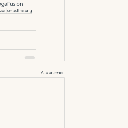
ogaFusion
sion
selbstheilung
Alle ansehen