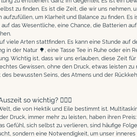
ung zu entfliehen. Ganz im Gegenteil. Es ist ein bewu
elbst zu finden. Es ist die Zeit, die wir uns nehmen, 
aufzufüllen, um Klarheit und Balance zu finden. Es 
auf das Wesentliche, eine Chance, die Batterien au
chen.
uf viele Arten stattfinden. Es kann eine Stunde auf 
ng in der Natur 🌳, eine Tasse Tee in Ruhe oder ein Re
g. Wichtig ist, dass wir uns erlauben, diese Zeit für
chtes Gewissen, ohne den Druck, etwas leisten zu 
eit des bewussten Seins, des Atmens und der Rückkeh
uszeit so wichtig? 💆‍♀️✨
Welt, die von Hektik und Eile bestimmt ist. Multitaski
der Druck, immer mehr zu leisten, haben ihren Preis: 
 Gefühl, sich selbst zu verlieren, sind häufige Folge
lucht, sondern eine Notwendigkeit, um unser inneres 