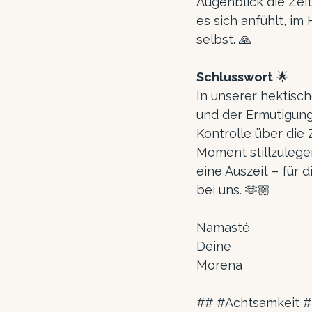
Augenblick die Zeit
es sich anfühlt, im 
selbst. 🙏
Schlusswort
 🌟
In unserer hektisc
und der Ermutigung.
Kontrolle über die
Moment stillzulegen
eine Auszeit – für 
bei uns. 🫶🏼
Namasté
Deine
Morena
## 
#Achtsamkeit
 #