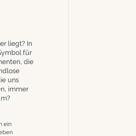
 liegt? In 
Symbol für 
menten, die 
ndlose 
ie uns 
n, immer 
rum?
n ein 
Leben 