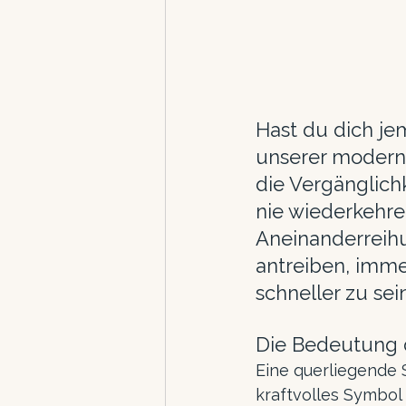
Hast du dich jem
unserer moderne
die Vergänglichk
nie wiederkehren
Aneinanderreih
antreiben, imm
schneller zu se
Die Bedeutung 
Eine querliegende S
kraftvolles Symbol