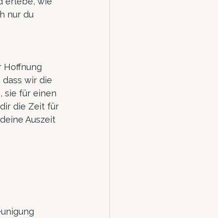
 erlebe, wie 
h nur du 
r Hoffnung 
 dass wir die 
sie für einen 
r die Zeit für 
 deine Auszeit 
eunigung