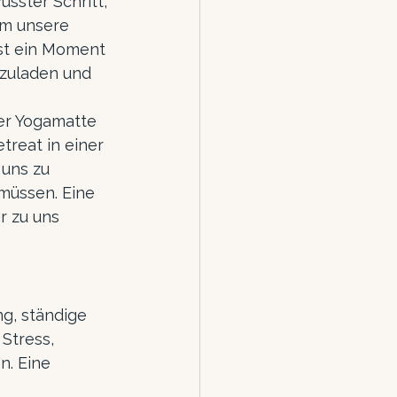
sster Schritt, 
um unsere 
ist ein Moment 
fzuladen und 
der Yogamatte 
treat in einer 
 uns zu 
müssen. Eine 
r zu uns 
ng, ständige 
Stress, 
n. Eine 