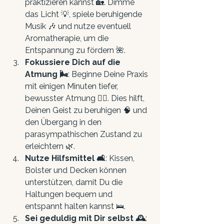
praktizieren kannst 🏡. Dimme 
das Licht 💡, spiele beruhigende 
Musik 🎶 und nutze eventuell 
Aromatherapie, um die 
Entspannung zu fördern 🌺.
Fokussiere Dich auf die 
Atmung 🌬️
: Beginne Deine Praxis 
mit einigen Minuten tiefer, 
bewusster Atmung 🧘‍♂️. Dies hilft, 
Deinen Geist zu beruhigen 🧠 und 
den Übergang in den 
parasympathischen Zustand zu 
erleichtern 🌿.
Nutze Hilfsmittel 🛋️
: Kissen, 
Bolster und Decken können 
unterstützen, damit Du die 
Haltungen bequem und 
entspannt halten kannst 🛌.
Sei geduldig mit Dir selbst 🕰️
: 