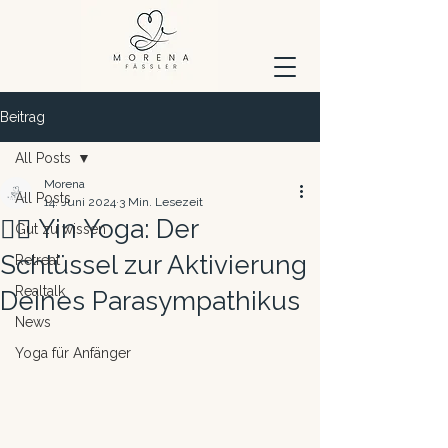
Beitrag
All Posts
Morena
All Posts
14. Juni 2024
3 Min. Lesezeit
🧘‍♀️ Yin Yoga: Der
Gut zu wissen
Schlüssel zur Aktivierung
Retreat
Realtalk
Deines Parasympathikus
News
Yoga für Anfänger