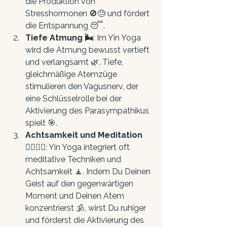
die Produktion von 
Stresshormonen 🚫😓 und fördert 
die Entspannung 😴.
Tiefe Atmung 🌬️
: Im Yin Yoga 
wird die Atmung bewusst vertieft 
und verlangsamt 🌿. Tiefe, 
gleichmäßige Atemzüge 
stimulieren den Vagusnerv, der 
eine Schlüsselrolle bei der 
Aktivierung des Parasympathikus 
spielt 🎯.
Achtsamkeit und Meditation 
🧘‍♀️🧘‍♂️
: Yin Yoga integriert oft 
meditative Techniken und 
Achtsamkeit 🧘. Indem Du Deinen 
Geist auf den gegenwärtigen 
Moment und Deinen Atem 
konzentrierst 🕉️, wirst Du ruhiger 
und förderst die Aktivierung des 