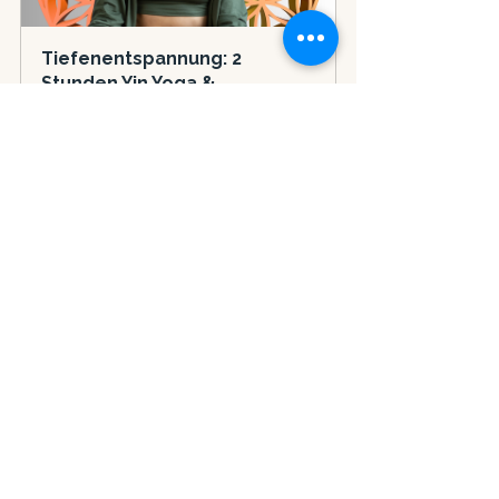
Tiefenentspannung: 2 
Stunden Yin Yoga & 
Meditation
1. September 2024, 
Schöftland
09:00–11:00 Uhr
Jetzt anmelden
Namasté
Deine
Morena
#YinYoga
#Entspannung
#Parasympathikus
#Stressabbau
#Achtsamkeit
#Meditation
#Tiefenentspannung
#Heilung