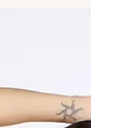
unserem inspirierenden Workshop: "108
Sonnengrüße – Ein kraftvoller Start ins Neue
Jahr"....