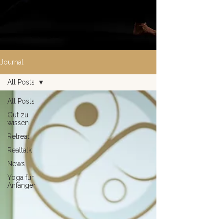
Journal
All Posts
All Posts
Gut zu
wissen
Retreat
Realtalk
News
Yoga für
Anfänger