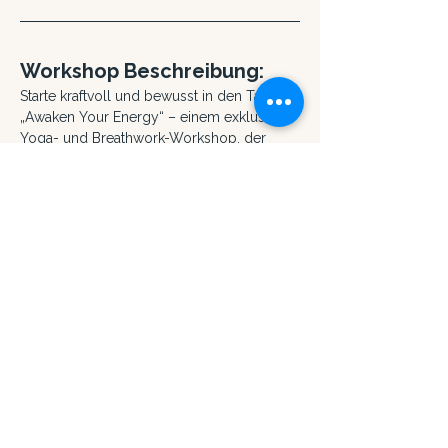
Workshop Beschreibung:
Starte kraftvoll und bewusst in den Tag mit 
„Awaken Your Energy“ – einem exklusiven 
Yoga- und Breathwork-Workshop, der 
dich zu mehr Energie, innerer Klarheit und 
Balance führt.
Mehr anzeigen
Diese Veranstaltung teilen