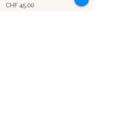
CHF 45.00
Gesamt
CHF 0.00
Diese Veranstaltung teilen
Regulation Guide & Retreat
Spaceholder
Journal
I
Kontakt
I
Newsletter