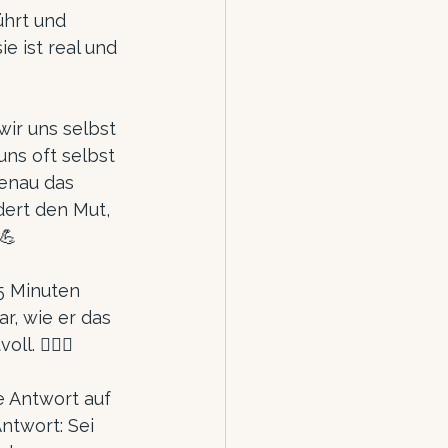
ührt und 
e ist real und 
ir uns selbst 
uns oft selbst 
enau das 
ert den Mut, 
💪
5 Minuten 
, wie er das 
l. 🧘‍♀️✨
e Antwort auf 
Antwort: Sei 