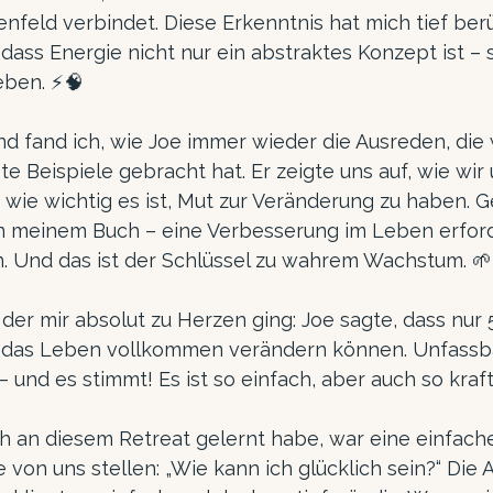
nfeld verbindet. Diese Erkenntnis hat mich tief ber
dass Energie nicht nur ein abstraktes Konzept ist – si
eben. ⚡🧠
 fand ich, wie Joe immer wieder die Ausreden, die w
e Beispiele gebracht hat. Er zeigte uns auf, wie wir 
wie wichtig es ist, Mut zur Veränderung zu haben. G
in meinem Buch – eine Verbesserung im Leben erford
. Und das ist der Schlüssel zu wahrem Wachstum. 🌱
 der mir absolut zu Herzen ging: Joe sagte, dass nur 
 das Leben vollkommen verändern können. Unfassbar
und es stimmt! Es ist so einfach, aber auch so kraftvol
ch an diesem Retreat gelernt habe, war eine einfach
e von uns stellen: „Wie kann ich glücklich sein?“ Die 