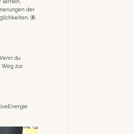
 lernen, 
nnerungen der 
lichkeiten. 🦋
 Wenn du 
n Weg zur 
tiveEnergie