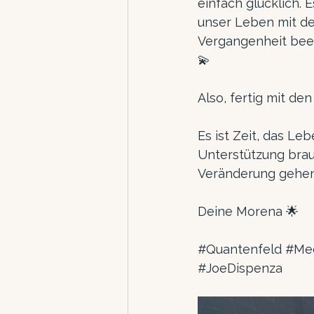
einfach glücklich. 
unser Leben mit de
Vergangenheit beein
💫
Also, fertig mit de
Es ist Zeit, das L
Unterstützung brau
Veränderung gehen!
Deine Morena 🌟
#Quantenfeld
#Med
#JoeDispenza