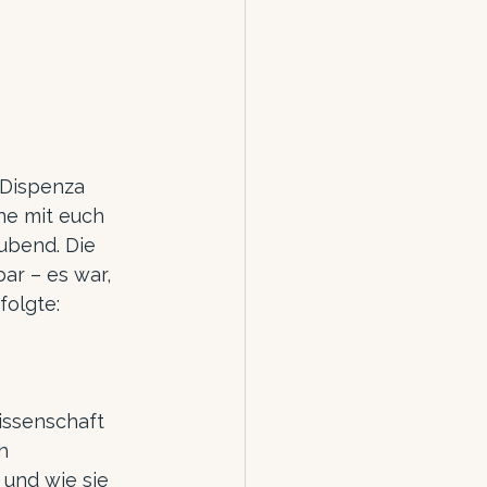
 Dispenza 
ne mit euch 
ubend. Die 
ar – es war, 
folgte: 
issenschaft 
h 
 und wie sie 