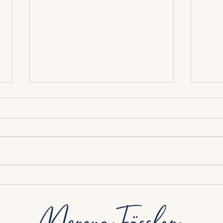
Das ist kein Yoga-Kurs.
🌸 F
Sondern etwas anderes.
regu