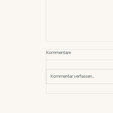
Kommentare
Kommentar verfassen...
Warum ich gerade merke,
dass sich mein beruflicher
Weg komplett verändert