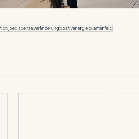
tion
joedispenza
veränderung
positivenergie
quantenfeld