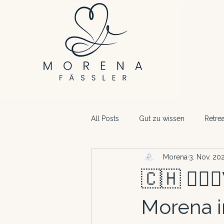
All Posts
Gut zu wissen
Retrea
Morena
3. Nov. 20
🇨🇭 🧘🏻
Morena in