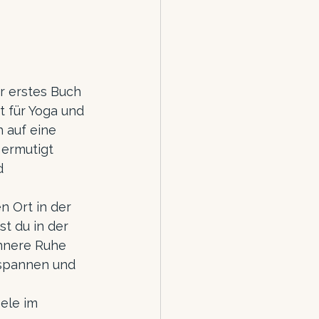
r erstes Buch 
t für Yoga und 
 auf eine 
 ermutigt 
d 
n Ort in der 
t du in der 
nnere Ruhe 
tspannen und 
ele im 