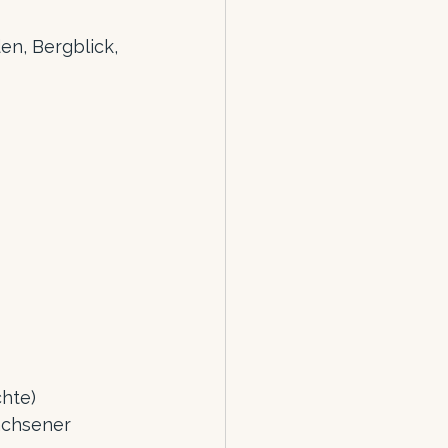
en, Bergblick, 
chte)
achsener 