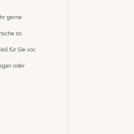
hr gerne 
̈nsche so 
l für Sie vor, 
vegan oder 