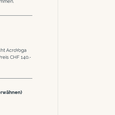
ommen.
cht AcroYoga
reis CHF 140.- 
 erwähnen)