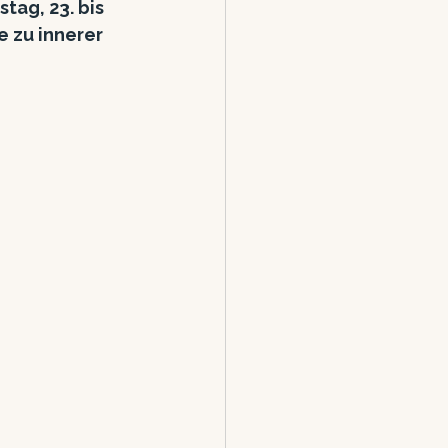
ag, 23. bis 
e zu innerer 