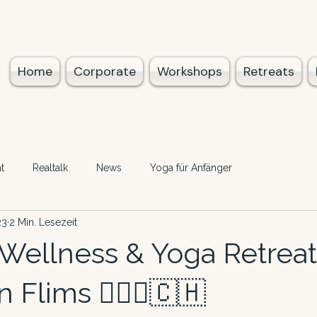
Home
Corporate
Workshops
Retreats
t
Realtalk
News
Yoga für Anfänger
23
2 Min. Lesezeit
‍♀️Wellness & Yoga Retreat
 Flims 🧘🏻‍♀️🇨🇭