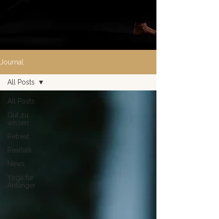
Journal
All Posts
All Posts
Gut zu
wissen
Retreat
Realtalk
News
Yoga für
Anfänger