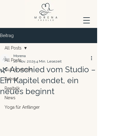
Beitrag
All Posts
Morena
All Posts
16. Nov. 2025
4 Min. Lesezeit
🌿 Abschied vom Studio –
Gut zu wissen
Ein Kapitel endet, ein
Retreat
Realtalk
neues beginnt
News
Yoga für Anfänger