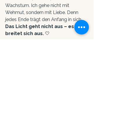
Wachstum. Ich gehe nicht mit 
Wehmut, sondern mit Liebe. Denn 
jedes Ende trägt den Anfang in sich. 
Das Licht geht nicht aus – es 
breitet sich aus. 
🤍
🌺 Der neue Weg
Danke, dass du Teil dieser Reise 
warst. Wir sehen uns wieder – nicht 
zwischen vier Wänden, sondern 
unter 
offenem Himmel.
Irgendwo zwischen 
Wurzeln & 
Flügeln. 
So
 wie mein diesjähriges 
Retreat: 
Roots & Wings.
Denn meine Wurzeln sind nicht mehr 
an einen Ort gebunden – sie liegen in 
der Dynamik des Lebens, im 